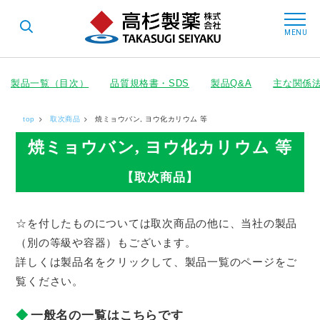
t
o
MENU
g
g
l
e
n
製品一覧（目次）
品質規格書・SDS
製品Q&A
主な関係
a
v
i
top
取次商品
焼ミョウバン, ヨウ化カリウム 等
g
a
焼ミョウバン, ヨウ化カリウム 等
t
i
o
【取次商品】
n
☆を付したものについては取次商品の他に、当社の製品
（別の等級や容器）もございます。
詳しくは製品名をクリックして、製品一覧のページをご
覧ください。
一般名の一覧はこちらです