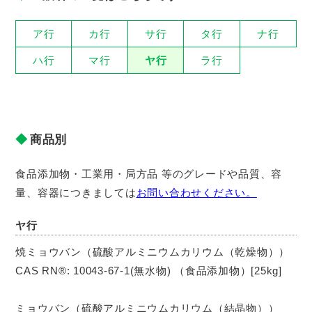
ア行
カ行
サ行
タ行
ナ行
ハ行
マ行
ヤ行
ラ行
商品別
食品添加物・工業用・局方品 等のグレードや品質、容
量、容器につきましては
お問い合わせください。
ヤ行
焼ミョウバン（硫酸アルミニウムカリウム（乾燥物））
CAS RN®: 10043-67-1(無水物) （食品添加物）[25kg]
ミョウバン（硫酸アルミニウムカリウム（結晶物））